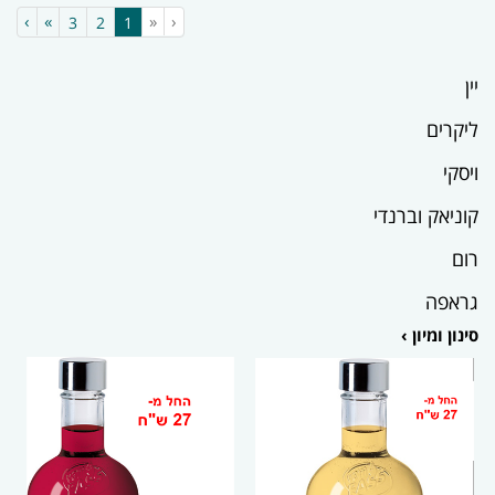
›
»
«
‹
(current)
3
2
1
יין
ליקרים
ויסקי
קוניאק וברנדי
רום
גראפה
סינון ומיון ›