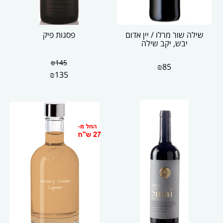
שילה שור מרלו / יין אדום
פסגות פיק
יבש, יקב שילה
₪
145
₪
85
₪
135