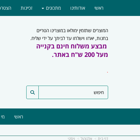
ראשי
אודותינו
מתכונים
זכיינות
הצטרפו
המוצרים שתזמין ימולאו במוצרינו הטריים
בחנות, יארזו וישלחו עד לביתך על ידי שליח.
מבצע משלוח חינם בקנייה
מעל 200 ש"ח באתר.
.
ראשי
מי 
דף בית
אלכוהול
ויסקי