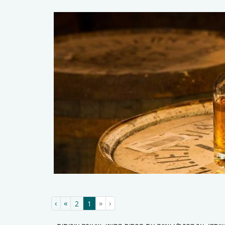
›
»
«
‹
(current)
2
1