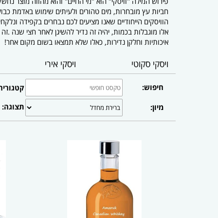
פירוש המילה "וויסקי" הוא "מי החיים" והוא מהווה מוצר נחשק
חביות עץ מובחרות, מים טהורים ולעיתים שימוש באדמת כבו
הוויסקים הייחודיים שאנו מציעים לכם נבחרים בקפידה ונלק
אלו מוגבלות בכמות, יהיה זה נדיר להשיגן לאחר חצי שנה .זה בדיוק מה שהופך את העניין לכל כך מרג
איכותיות וחלקן נדירות, כאלו שלא תמצאו בשום מקום אחר!
ויסקי סקוטי
ויסקי אירי
חיפוש:
קטגוריה
תצוגה:
מיון: