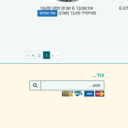
אמריטה - ויסקי הודי סינגל מאלט 6
אינשגובר 6 שנים ויסקי סקוטי
ספייסייד סינגל מאלט
אזל המלאי
›
»
«
‹
(current)
2
1
עוד...