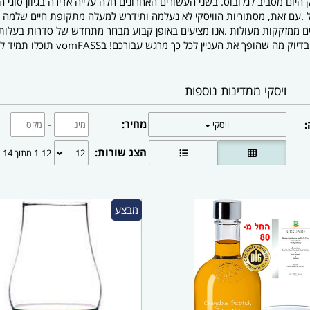
 היום מסביב לגלובוס. בשני העשורים האחרונים חלה עלייה אדירה בגיוון סוגי ה
ל .עם זאת, מסתוריות הוויסקי לא נעלמה ותידרש למעלה מתקופת חיים שלמה ע
חים ממזקקות מעולות .אנו מציעים באופן קבוע מבחר מתחדש של סדרות בעלות 
ש עבורכם! בvomFASS תוכלו תמיד לטעום ולרכוש סינגל מאלטים ומאלטים יחודיים ממזקקות
ויסקי ממדינות נוספות
מחיר:
-
:
ויסקי
הצג שורות:
1-12 מתוך 14
מבצע