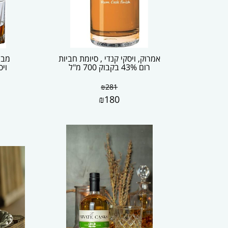
אמרוק, ויסקי קנדי , סיומת חביות
מבצ
רום 43% בקבוק 700 מ"ל
ויס
₪
281
₪
180