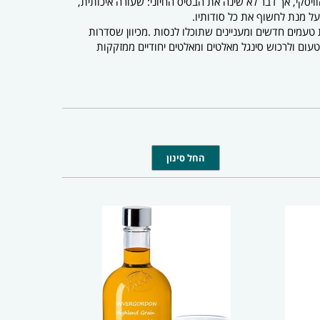
וויסקי, אך דבר לא שינה את הבסיס החיוני: שעורה איכותית,
ל מנת לחשוף את כל סודותיו.
טעמים חדשים ומעניינים שתוכלו לנסות .מכיוון שסדרות