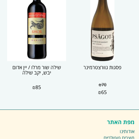
פסגות גוורצטרמינר
שילה שור מרלו / יין אדום
יבש, יקב שילה
₪
70
₪
85
₪
65
מפת האתר
אודותינו
מוצרים פופולריים