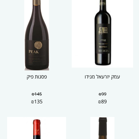
עמק יזרעאל מגידו
פסגות פיק
₪
145
₪
99
₪
135
₪
89