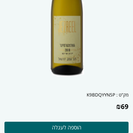
מק"ט :
K9BDQYYN5P
₪
69