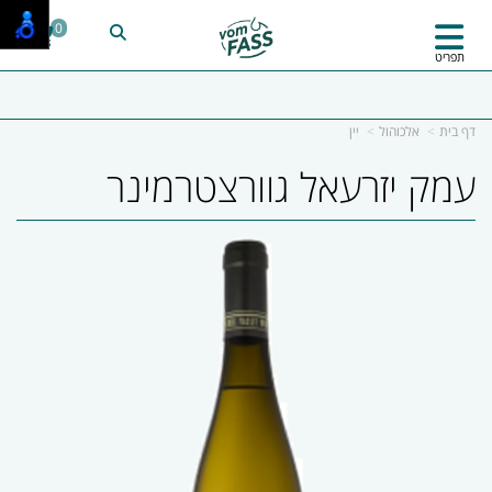
0
תפריט
דף בית
אלכוהול
יין
עמק יזרעאל גוורצטרמינר