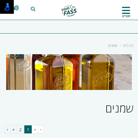
0
תפריט
דף בית
שמנים
שמנים
›
»
«
‹
(current)
2
1