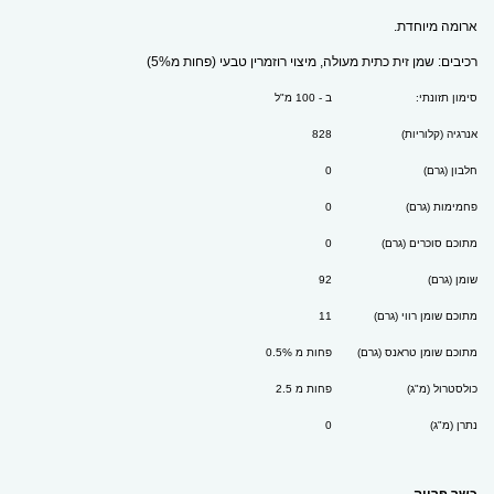
ארומה מיוחדת.
רכיבים: שמן זית כתית מעולה, מיצוי רוזמרין
טבעי (פחות מ5%)
סימון תזונתי:
ב - 100 מ"ל
אנרגיה (קלוריות)
828
חלבון (גרם)
0
פחמימות (גרם)
0
מתוכם סוכרים (גרם)
0
שומן (גרם)
92
מתוכם שומן רווי (גרם)
11
מתוכם שומן טראנס (גרם)
פחות מ 0.5%
כולסטרול (מ"ג)
פחות מ 2.5
נתרן (מ"ג)
0