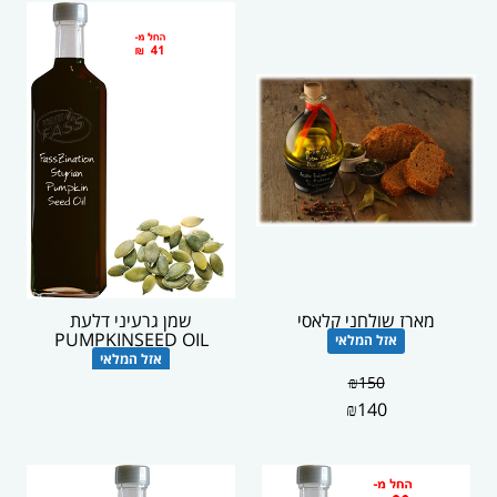
מארז שולחני קלאסי
שמן גרעיני דלעת
PUMPKINSEED OIL
אזל המלאי
אזל המלאי
₪
150
₪
140