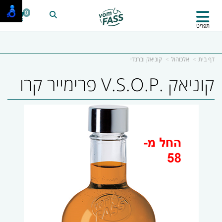
0
תפריט
דף בית
אלכוהול
קוניאק וברנדי
קוניאק .V.S.O.P פרימייר קרו