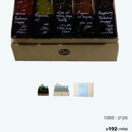
מק"ט :
1000
192
מחיר:
₪