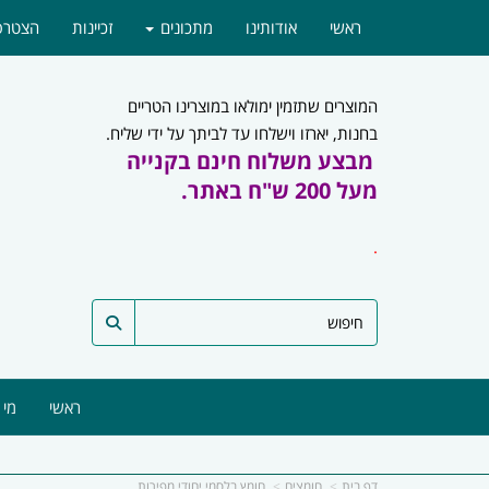
ראשי
אודותינו
מתכונים
זכיינות
הצטרפו
המוצרים שתזמין ימולאו במוצרינו הטריים
בחנות, יארזו וישלחו עד לביתך על ידי שליח.
מבצע משלוח חינם בקנייה
מעל 200 ש"ח באתר.
.
ראשי
מי 
דף בית
חומצים
חומץ בלסמי יחודי מפירות